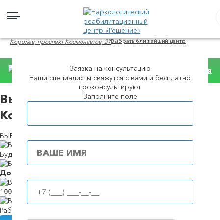
Выбрать ближайший центр
Королёв, проспект Космонавтов, 27
Заявка на консультацию
Консультация
Наши специалисты свяжутся с вами и бесплатно
WhatsApp
проконсультируют
Заполните поле
Вывод из запоя на дому в в
Популярные города
Королеве
ВЫЕЗД НАРКОЛОГА И ЛЕЧЕНИЕ В СТАЦИОНАРЕ. АНОНИМНО.
Будем в течение
39 минут
Доступные
цены
100%
анонимность
Работаем
круглосуточно