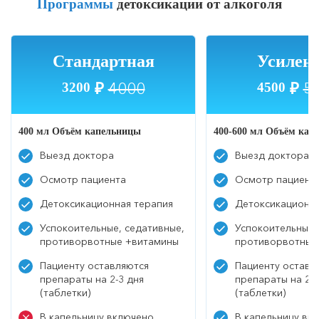
Программы
детоксикации от алкоголя
Стандартная
Усилен
4000
5
3200
₽
4500
₽
400 мл Объём капельницы
400-600 мл Объём кап
Выезд доктора
Выезд доктора
Осмотр пациента
Осмотр пациент
Детоксикационная терапия
Детоксикационна
Успокоительные, седативные,
Успокоительные,
противорвотные +витамины
противорвотные
Пациенту оставляются
Пациенту оставл
препараты на 2-3 дня
препараты на 2-3
(таблетки)
(таблетки)
В капельницу включено
В капельницу вк