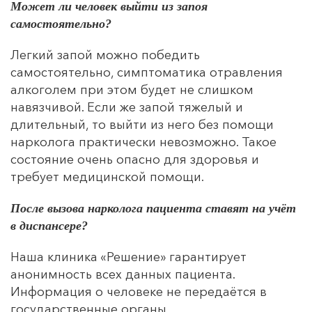
Может ли человек выйти из запоя
От 4500
самостоятельно?
Дуплет
Легкий запой можно победить
самостоятельно, симптоматика отравления
5000
алкоголем при этом будет не слишком
навязчивой. Если же запой тяжелый и
Кодирование
длительный, то выйти из него без помощи
нарколога практически невозможно. Такое
От 3000
состояние очень опасно для здоровья и
требует медицинской помощи.
Устранение ломки
После вызова нарколога пациента ставят на учёт
5000
в диспансере?
Наша клиника «Решение» гарантирует
Детокс
анонимность всех данных пациента.
Информация о человеке не передаётся в
8000
государственные органы.