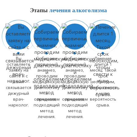
Этапы
лечения алкоголизма
Вы
Собираем
Собираем
Лечение
оставляете
первичный
первичный
длится 1
заявку на
анамнез,
анамнез,
месяц. Такой
сайте и с
проводим
проводим
срок
вами
медицинскую
медицинскую
необходим,
связывается
диагностику
диагностику
чтобы свести
дежурный
и
и
к нулю
врач-
определяем
определяем
вероятность
нарколог.
подходящий
подходящий
срыва.
метод
метод
лечения.
лечения.