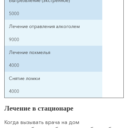
Услуга
Цена (р)
Выезда врача
Лечение в стационаре
2000
Когда вызывать врача на дом
Капельница (одинарная/двойная)