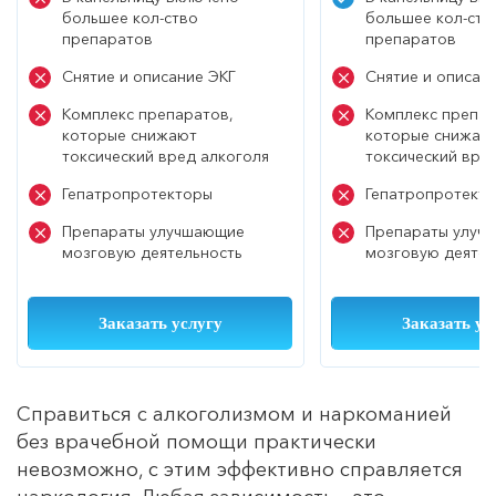
большее кол-ство
большее кол-ств
препаратов
препаратов
Снятие и описание ЭКГ
Снятие и описан
Комплекс препаратов,
Комплекс препар
которые снижают
которые снижаю
токсический вред алкоголя
токсический вре
Гепатропротекторы
Гепатропротект
Препараты улучшающие
Препараты улуч
мозговую деятельность
мозговую деятел
Заказать услугу
Заказать ус
Справиться с алкоголизмом и наркоманией
без врачебной помощи практически
невозможно, с этим эффективно справляется