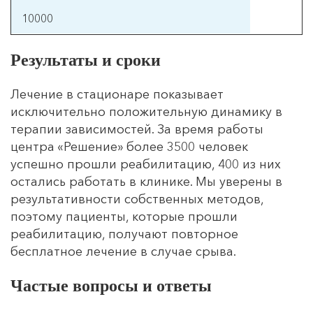
Результаты и сроки
Услуга
Лечение в стационаре показывает
Цена (р)
исключительно положительную динамику в
терапии зависимостей. За время работы
Размещение в палате Эконом/
центра «Решение» более 3500 человек
Комфорт/Премиум
успешно прошли реабилитацию, 400 из них
остались работать в клинике. Мы уверены в
От 2000 до 4000 р.
результативности собственных методов,
поэтому пациенты, которые прошли
Реабилитация
реабилитацию, получают повторное
бесплатное лечение в случае срыва.
От 30000 (мес)
Частые вопросы и ответы
Прерывание запоя