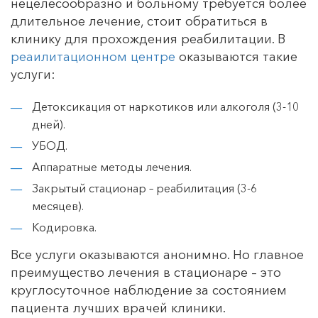
нецелесообразно и больному требуется более
длительное лечение, стоит обратиться в
2000/4000
клинику для прохождения реабилитации. В
реаилитационном центре
оказываются такие
Прерывание запоя
услуги:
4000
Детоксикация от наркотиков или алкоголя (3-10
дней).
Детокс
УБОД.
Аппаратные методы лечения.
8000
Закрытый стационар – реабилитация (3-6
месяцев).
Вытрезвление (экстренное)
Кодировка.
5000
Все услуги оказываются анонимно. Но главное
преимущество лечения в стационаре – это
Лечение отравления алкоголем
круглосуточное наблюдение за состоянием
пациента лучших врачей клиники.