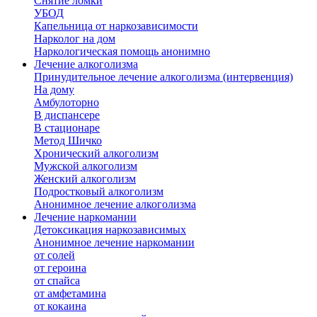
Снятие ломки
УБОД
Капельница от наркозависимости
Нарколог на дом
Наркологическая помощь анонимно
Лечение алкоголизма
Принудительное лечение алкоголизма (интервенция)
На дому
Амбулоторно
В диспансере
В стационаре
Метод Шичко
Хронический алкоголизм
Мужской алкоголизм
Женский алкоголизм
Подростковый алкоголизм
Анонимное лечение алкоголизма
Лечение наркомании
Детоксикация наркозависимых
Анонимное лечение наркомании
от солей
от героина
от спайса
от амфетамина
от кокаина