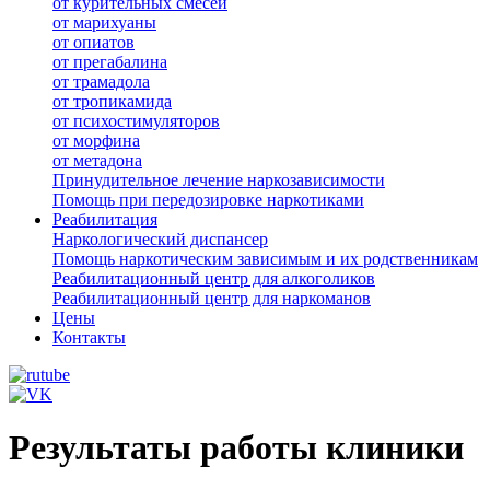
от курительных смесей
от марихуаны
от опиатов
от прегабалина
от трамадола
от тропикамида
от психостимуляторов
от морфина
от метадона
Принудительное лечение наркозависимости
Помощь при передозировке наркотиками
Реабилитация
Наркологический диспансер
Помощь наркотическим зависимым и их родственникам
Реабилитационный центр для алкоголиков
Реабилитационный центр для наркоманов
Цены
Контакты
Результаты работы клиники