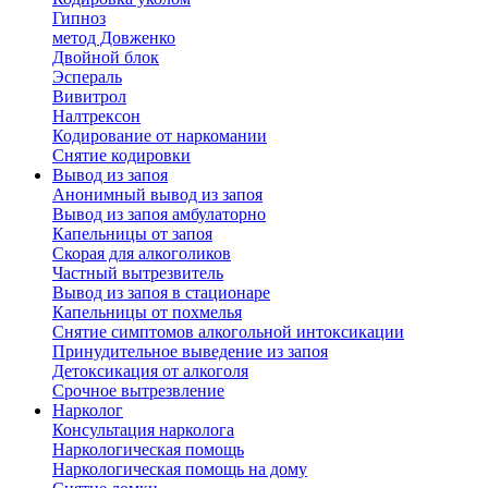
Гипноз
метод Довженко
Двойной блок
Эспераль
Вивитрол
Налтрексон
Кодирование от наркомании
Снятие кодировки
Вывод из запоя
Анонимный вывод из запоя
Вывод из запоя амбулаторно
Капельницы от запоя
Скорая для алкоголиков
Частный вытрезвитель
Вывод из запоя в стационаре
Капельницы от похмелья
Снятие симптомов алкогольной интоксикации
Принудительное выведение из запоя
Детоксикация от алкоголя
Срочное вытрезвление
Нарколог
Консультация нарколога
Наркологическая помощь
Наркологическая помощь на дому