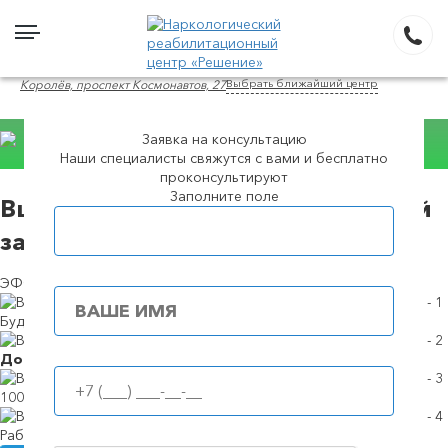
Выбрать ближайший центр
Королёв, проспект Космонавтов, 27
Заявка на консультацию
Наши специалисты свяжутся с вами и бесплатно
проконсультируют
Консультация WhatsApp
Заполните поле
Вшивание ампулы от алкогольной
Популярные города
зависимости в Королеве
ЭФФЕКТИВНЫЙ СПОСОБ КОДИРОВАНИЯ
Будем в течение
39 минут
Доступные
цены
100%
анонимность
Работаем
круглосуточно