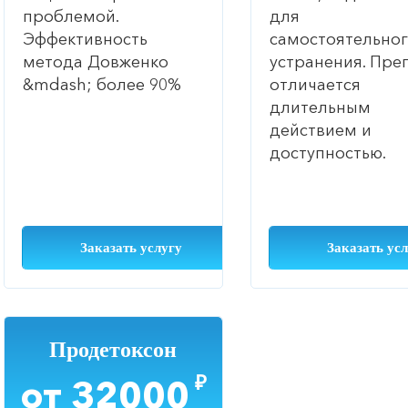
проблемой.
для
Эффективность
самостоятельно
метода Довженко
устранения. Пре
&mdash; более 90%
отличается
длительным
действием и
доступностью.
Заказать услугу
Заказать ус
Продетоксон
₽
от 32000