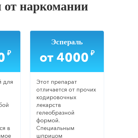
 от наркомании
Эспераль
₽
₽
0
от 4000
й для
Этот препарат
отличается от прочих
кодировочных
бой
лекарств
гелеобразной
формой.
ся в
Специальным
емое
шприцом