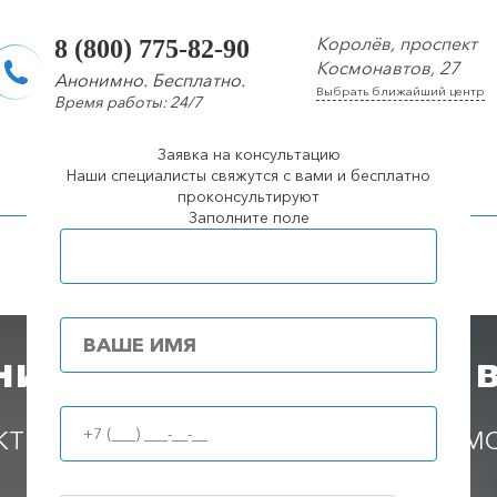
Королёв, проспект
8 (800) 775-82-90
Космонавтов, 27
Анонимно. Бесплатно.
Выбрать ближайший центр
Время работы: 24/7
Заявка на консультацию
арколог
Лечение алкоголизма
Лечение наркомании
Наши специалисты свяжутся с вами и бесплатно
проконсультируют
Заполните поле
Популярные города
ие от наркомании в 
Принудительное лечение алкоголизма (интервенция)
КТИВНЫЕ МЕТОДЫ БОРЬБЫ С ЗАВИСИМ