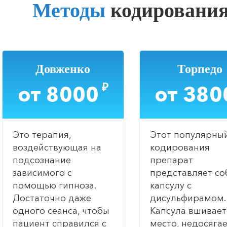
Методы
кодирования
Довженко
Торпедо
₽
от 8000
от 380
Это терапия,
Этот популярны
воздействующая на
кодирования
подсознание
препарат
зависимого с
представляет со
помощью гипноза.
капсулу с
Достаточно даже
дисульфирамом.
одного сеанса, чтобы
Капсула вшивает
пациент справился с
место, недосяга