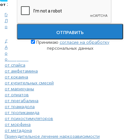
от 2000 руб./сутки
Главная
Лечение наркомании
от героина
ОТПРАВИТЬ
Детоксикация наркозависимых
Принимаю
согласие на обработку
Анонимное лечение наркомании
персональных данных
от солей
от героина
от спайса
от амфетамина
от кокаина
от курительных смесей
от марихуаны
от опиатов
от прегабалина
от трамадола
от тропикамида
от психостимуляторов
от морфина
от метадона
Принудительное лечение наркозависимости