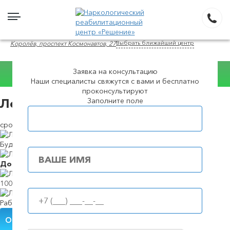
Выбрать ближайший центр
Королёв, проспект Космонавтов, 27
Заявка на консультацию
Консультация
Наши специалисты свяжутся с вами и бесплатно
WhatsApp
проконсультируют
Заполните поле
Лечение героиновой наркомании
Популярные города
сроки и стоимость
Будем в течение
39 минут
Доступные
цены
100%
анонимность
Работаем
круглосуточно
Обратный звонок