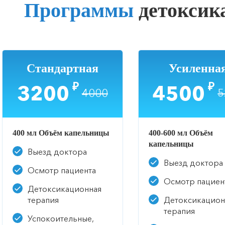
Программы
детоксик
Стандартная
Усиленна
₽
₽
3200
4500
4000
5
400 мл Объём капельницы
400-600 мл Объём
капельницы
Выезд доктора
Выезд доктора
Осмотр пациента
Осмотр пациен
Детоксикационная
терапия
Детоксикацион
терапия
Успокоительные,