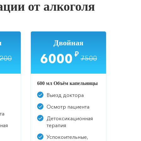
ации от алкоголя
я
Двойная
₽
6000
200
7500
600 мл Объём капельницы
Выезд доктора
Осмотр пациента
та
Детоксикационная
ная
терапия
Успокоительные,