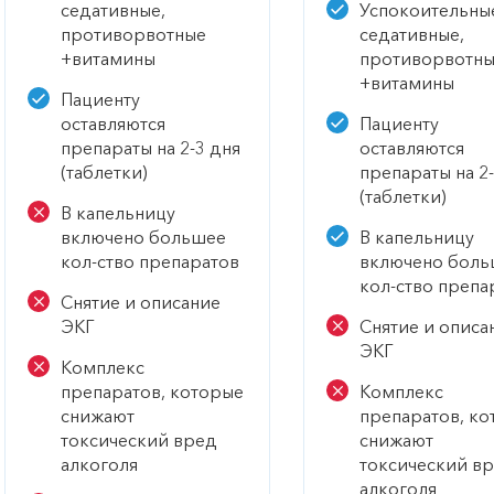
седативные,
Успокоительны
противорвотные
седативные,
+витамины
противорвотн
+витамины
Пациенту
оставляются
Пациенту
препараты на 2-3 дня
оставляются
(таблетки)
препараты на 2-
(таблетки)
В капельницу
включено большее
В капельницу
кол-ство препаратов
включено боль
кол-ство препа
Снятие и описание
ЭКГ
Снятие и описа
ЭКГ
Комплекс
препаратов, которые
Комплекс
снижают
препаратов, ко
токсический вред
снижают
алкоголя
токсический в
алкоголя