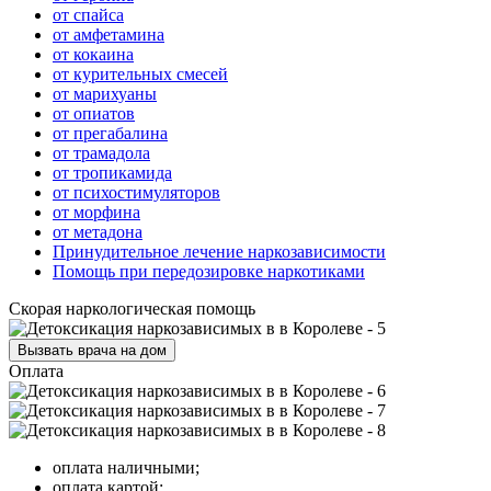
от спайса
от амфетамина
от кокаина
от курительных смесей
от марихуаны
от опиатов
от прегабалина
от трамадола
от тропикамида
от психостимуляторов
от морфина
от метадона
Принудительное лечение наркозависимости
Помощь при передозировке наркотиками
Скорая наркологическая помощь
Вызвать врача на дом
Оплата
оплата наличными;
оплата картой;