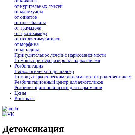
от кокаина
от курительных смесей
от марихуаны
от опиатов
от прегабалина
от трамадола
от тропикамида
от психостимуляторов
от морфина
от метадона
Принудительное лечение наркозависимости
Помощь при передозировке наркотиками
Реабилитация
Наркологический диспансер
Помощь наркотическим зависимым и их родственникам
Реабилитационный центр для алкоголиков
Реабилитационный центр для наркоманов
Цены
Контакты
Детоксикация