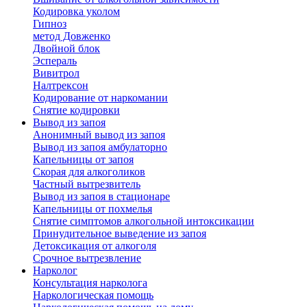
Кодировка уколом
Гипноз
метод Довженко
Двойной блок
Эспераль
Вивитрол
Налтрексон
Кодирование от наркомании
Снятие кодировки
Вывод из запоя
Анонимный вывод из запоя
Вывод из запоя амбулаторно
Капельницы от запоя
Скорая для алкоголиков
Частный вытрезвитель
Вывод из запоя в стационаре
Капельницы от похмелья
Снятие симптомов алкогольной интоксикации
Принудительное выведение из запоя
Детоксикация от алкоголя
Срочное вытрезвление
Нарколог
Консультация нарколога
Наркологическая помощь