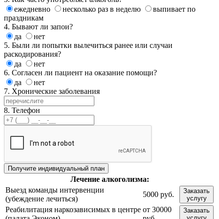
ежедневно
несколько раз в неделю
выпивает по
праздникам
4. Бывают ли запои?
да
нет
5. Были ли попытки вылечиться ранее или случаи
раскодирования?
да
нет
6. Согласен ли пациент на оказание помощи?
да
нет
7. Хронические заболевания
8. Телефон
Лечение
алкоголизма:
Выезд команды интервенции
Заказать
5000 руб.
(убеждение лечиться)
услугу
Реабилитация наркозависимых в центре
от 30000
Заказать
(палата Эконом)
руб.
услугу