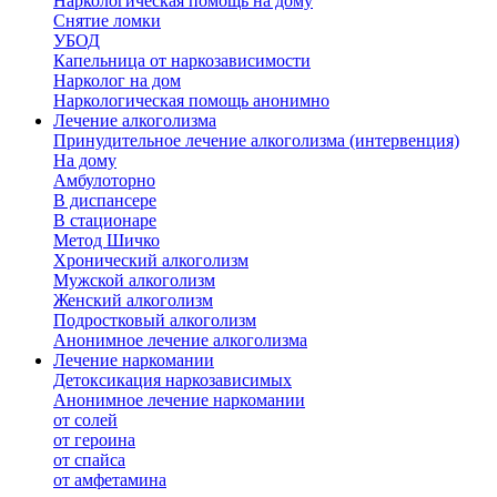
Наркологическая помощь на дому
Снятие ломки
УБОД
Капельница от наркозависимости
Нарколог на дом
Наркологическая помощь анонимно
Лечение алкоголизма
Принудительное лечение алкоголизма (интервенция)
На дому
Амбулоторно
В диспансере
В стационаре
Метод Шичко
Хронический алкоголизм
Мужской алкоголизм
Женский алкоголизм
Подростковый алкоголизм
Анонимное лечение алкоголизма
Лечение наркомании
Детоксикация наркозависимых
Анонимное лечение наркомании
от солей
от героина
от спайса
от амфетамина