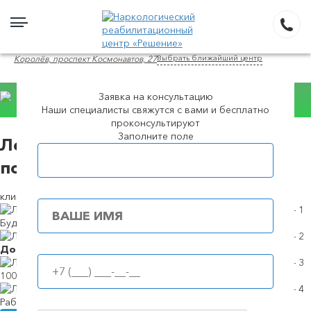
Выбрать ближайший центр
Королёв, проспект Космонавтов, 27
Заявка на консультацию
Наши специалисты свяжутся с вами и бесплатно
проконсультируют
Консультация WhatsApp
Заполните поле
Лечение зависимости от
Популярные города
психостимуляторов в в Королеве
клиника "Решение"
Будем в течение
39 минут
Доступные
цены
100%
анонимность
Работаем
круглосуточно