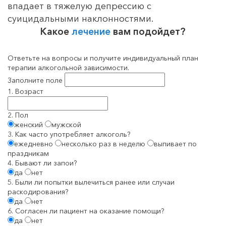
впадает в тяжелую депрессию с
суицидальными наклонностями.
Какое
лечение
вам подойдет?
Ответьте на вопросы и получите индивидуальный план
терапии алкогольной зависимости.
Заполните поле
1. Возраст
2. Пол
женский
мужской
3. Как часто употребляет алкоголь?
ежедневно
несколько раз в неделю
выпивает по
праздникам
4. Бывают ли запои?
да
нет
5. Были ли попытки вылечиться ранее или случаи
раскодирования?
да
нет
6. Согласен ли пациент на оказание помощи?
да
нет