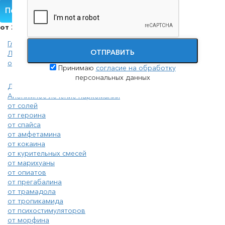
Получить помощь
от 2000 руб./сутки
Главная
ОТПРАВИТЬ
Лечение наркомании
от психостимуляторов
Принимаю
согласие на обработку
персональных данных
Детоксикация наркозависимых
Анонимное лечение наркомании
от солей
от героина
от спайса
от амфетамина
от кокаина
от курительных смесей
от марихуаны
от опиатов
от прегабалина
от трамадола
от тропикамида
от психостимуляторов
от морфина